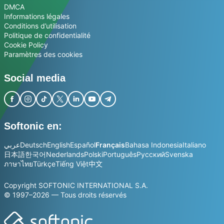
DMCA
Informations légales
Conditions d’utilisation
Politique de confidentialité
Cookie Policy
Paramètres des cookies
Social media
Softonic en:
عربي
Deutsch
English
Español
Français
Bahasa Indonesia
Italiano
日本語
한국어
Nederlands
Polski
Português
Русский
Svenska
ภาษาไทย
Türkçe
Tiếng Việt
中文
Copyright SOFTONIC INTERNATIONAL S.A.
© 1997–2026 — Tous droits réservés