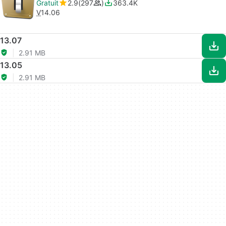
Gratuit
2.9
297
363.4K
V
14.06
13.07
2.91 MB
13.05
2.91 MB